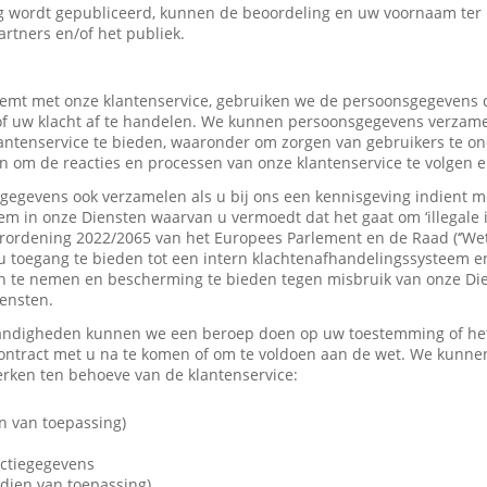
 wordt gepubliceerd, kunnen de beoordeling en uw voornaam ter
artners en/of het publiek.
mt met onze klantenservice, gebruiken we de persoonsgegevens d
f uw klacht af te handelen. We kunnen persoonsgegevens verzame
tenservice te bieden, waaronder om zorgen van gebruikers te on
 om de reacties en processen van onze klantenservice te volgen e
gevens ook verzamelen als u bij ons een kennisgeving indient me
em in onze Diensten waarvan u vermoedt dat het gaat om ‘illegale 
rordening 2022/2065 van het Europees Parlement en de Raad (‘’Wet
u toegang te bieden tot een intern klachtenafhandelingssysteem e
 te nemen en bescherming te bieden tegen misbruik van onze Dien
iensten.
andigheden kunnen we een beroep doen op uw toestemming of het 
contract met u na te komen of om te voldoen aan de wet. We kunne
ken ten behoeve van de klantenservice:
n van toepassing)
actiegegevens
dien van toepassing)