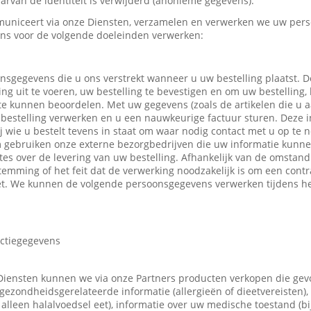
rvan de identiteit is verwijderd (anonieme gegevens).
uniceert via onze Diensten, verzamelen en verwerken we uw pers
ns voor de volgende doeleinden verwerken:
nsgegevens die u ons verstrekt wanneer u uw bestelling plaatst.
ing uit te voeren, uw bestelling te bevestigen en om uw bestelling,
 te kunnen beoordelen. Met uw gegevens (zoals de artikelen die u
bestelling verwerken en u een nauwkeurige factuur sturen. Deze in
ij wie u bestelt tevens in staat om waar nodig contact met u op t
m gebruiken onze externe bezorgbedrijven die uw informatie kunn
tes over de levering van uw bestelling. Afhankelijk van de omsta
emming of het feit dat de verwerking noodzakelijk is om een contr
t. We kunnen de volgende persoonsgegevens verwerken tijdens he
actiegegevens
Diensten kunnen we via onze Partners producten verkopen die ge
gezondheidsgerelateerde informatie (allergieën of dieetvereisten),
 u alleen halalvoedsel eet), informatie over uw medische toestand (b