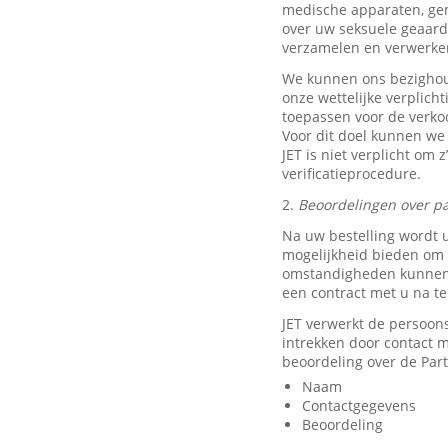
medische apparaten, ge
over uw seksuele geaard
verzamelen en verwerke
We kunnen ons bezighou
onze wettelijke verplich
toepassen voor de verkoo
Voor dit doel kunnen we
JET is niet verplicht om 
verificatieprocedure.
2.
Beoordelingen over pa
Na uw bestelling wordt 
mogelijkheid bieden om e
omstandigheden kunnen w
een contract met u na t
JET verwerkt de persoon
intrekken door contact
beoordeling over de Part
Naam
Contactgegevens
Beoordeling