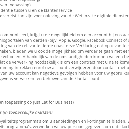
van toepassing)
dentie tussen u en de klantenservice
e vereist kan zijn voor naleving van de Wet inzake digitale dienste
 communiceert, krijgt u de mogelijkheid om een account bij ons aa
 inlogportalen van derden (bijv. Apple, Google, Facebook Connect of
ring van de relevante derde naast deze Verklaring ook op u van toe
maken, bieden we u ook de mogelijkheid om verder te gaan met een 
e voltooien. Afhankelijk van de omstandigheden kunnen we een b
dat de verwerking noodzakelijk is om een contract met u na te kom
emming intrekken en/of uw account verwijderen door contact met 
n van uw account kan negatieve gevolgen hebben voor uw gebruike
gevens verwerken ten behoeve van de klantaccount:
 toepassing op Just Eat for Business)
 (in toepasselijke markten)
 loyaliteitsprogramma’s om u aanbiedingen en kortingen te bieden
teitsprogramma’s, verwerken we uw persoonsgegevens om u de kor