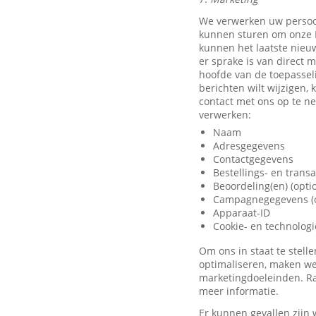
We verwerken uw persoo
kunnen sturen om onze D
kunnen het laatste nieu
er sprake is van direct 
hoofde van de toepassel
berichten wilt wijzigen,
contact met ons op te 
verwerken:
Naam
Adresgegevens
Contactgegevens
Bestellings- en trans
Beoordeling(en) (opti
Campagnegegevens (o
Apparaat-ID
Cookie- en technolog
Om ons in staat te stel
optimaliseren, maken we
marketingdoeleinden. Ra
meer informatie.
Er kunnen gevallen zijn