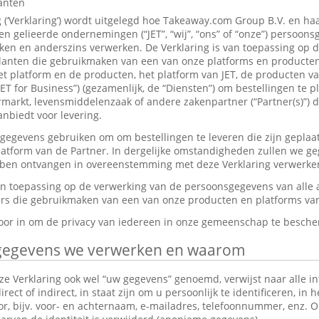
lanten
g (‘Verklaring’) wordt uitgelegd hoe Takeaway.com Group B.V. en ha
 gelieerde ondernemingen (“JET”, “wij”, “ons” of “onze”) persoon
en en anderszins verwerken. De Verklaring is van toepassing op 
anten die gebruikmaken van een van onze platforms en producten,
et platform en de producten, het platform van JET, de producten v
JET for Business”) (gezamenlijk, de “Diensten”) om bestellingen te p
markt, levensmiddelenzaak of andere zakenpartner (“Partner(s)”) d
nbiedt voor levering.
gevens gebruiken om om bestellingen te leveren die zijn geplaat
platform van de Partner. In dergelijke omstandigheden zullen we g
ebben ontvangen in overeenstemming met deze Verklaring verwerke
van toepassing op de verwerking van de persoonsgegevens van alle
s die gebruikmaken van een van onze producten en platforms van 
rvoor in om de privacy van iedereen in onze gemeenschap te besch
gegevens we verwerken en waarom
e Verklaring ook wel “uw gegevens” genoemd, verwijst naar alle in
ect of indirect, in staat zijn om u persoonlijk te identificeren, in 
tor, bijv. voor- en achternaam, e-mailadres, telefoonnummer, enz.