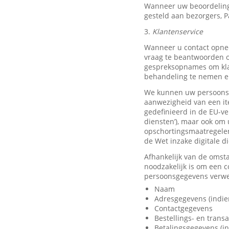
Wanneer uw beoordeling
gesteld aan bezorgers, P
3.
Klantenservice
Wanneer u contact opnee
vraag te beantwoorden o
gespreksopnames om klan
behandeling te nemen en
We kunnen uw persoonsge
aanwezigheid van een it
gedefinieerd in de EU-ve
diensten’), maar ook om 
opschortingsmaatregelen
de Wet inzake digitale d
Afhankelijk van de omst
noodzakelijk is om een 
persoonsgegevens verwer
Naam
Adresgegevens (indie
Contactgegevens
Bestellings- en trans
Betalingsgegevens (in