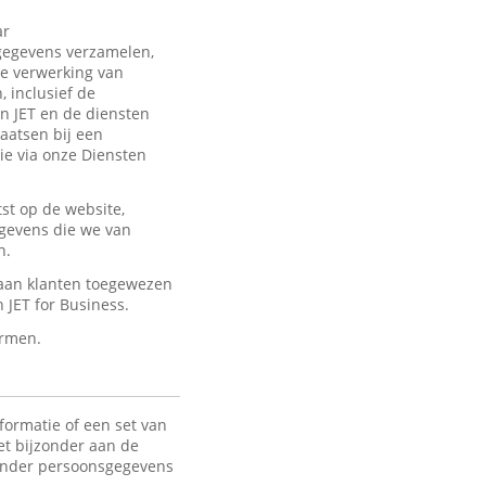
ar
sgegevens verzamelen,
de verwerking van
 inclusief de
an JET en de diensten
laatsen bij een
ie via onze Diensten
st op de website,
egevens die we van
n.
 aan klanten toegewezen
JET for Business.
ermen.
formatie of een set van
het bijzonder aan de
 Onder persoonsgegevens