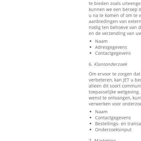
te bieden zoals uiteeng
kunnen we een beroep do
u na te komen of om te v
aanbiedingen van exter
nodig ten behoeve van d
en de verzending van uw
Naam
Adresgegevens
Contactgegevens
6.
Klantonderzoek
Om ervoor te zorgen dat
verbeteren, kan JET u b
alleen dit soort communi
toepasselijke wetgeving.
wenst te ontvangen, kun
verwerken voor onderzo
Naam
Contactgegevens
Bestellings- en trans
Onderzoeksinput
7.
Marketing