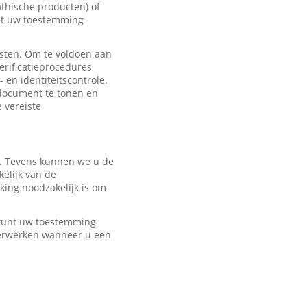
hische producten) of
met uw toestemming
sten. Om te voldoen aan
erificatieprocedures
 en identiteitscontrole.
edocument te tonen en
e vereiste
r. Tevens kunnen we u de
elijk van de
ing noodzakelijk is om
U kunt uw toestemming
verwerken wanneer u een