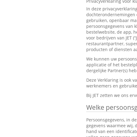
Privacyverklaring voor k
In deze privacyverklarin
dochterondernemingen en
gebruiken, openbaar mak
persoonsgegevens van kl
bestelwebsite, de app, h
voor bedrijven van JET (“
restaurantpartner, super
producten of diensten aa
We kunnen uw persoonsge
applicatie of het bestel
dergelijke Partner(s) h
Deze Verklaring is ook 
werknemers en gebruiker
Bij JET zetten we ons e
Welke persoons
Persoonsgegevens, in dez
gegevens waarmee wij, dir
hand van een identifica