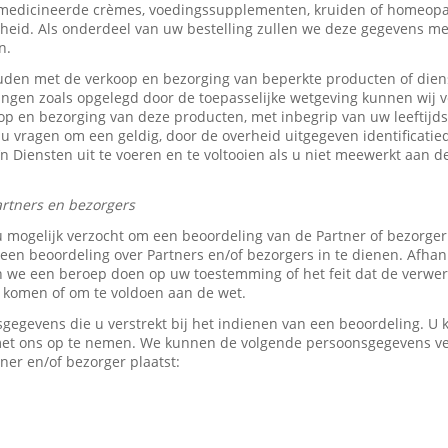
medicineerde crèmes, voedingssupplementen, kruiden of homeopat
heid. Als onderdeel van uw bestelling zullen we deze gegevens 
n.
den met de verkoop en bezorging van beperkte producten of dien
tingen zoals opgelegd door de toepasselijke wetgeving kunnen wij v
p en bezorging van deze producten, met inbegrip van uw leeftijds-
 u vragen om een geldig, door de overheid uitgegeven identificati
z’n Diensten uit te voeren en te voltooien als u niet meewerkt aan d
rtners en bezorgers
u mogelijk verzocht om een beoordeling van de Partner of bezorge
en beoordeling over Partners en/of bezorgers in te dienen. Afhank
e een beroep doen op uw toestemming of het feit dat de verwerk
e komen of om te voldoen aan de wet.
sgegevens die u verstrekt bij het indienen van een beoordeling. 
 met ons op te nemen. We kunnen de volgende persoonsgegevens 
ner en/of bezorger plaatst: