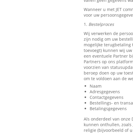
vallen geen gegevens waa
Wanneer u met JET comm
voor uw persoonsgegeve
1.
Bestelproces
Wij verwerken de persoo
zijn nodig om uw bestell
mogelijke terugbetaling
toevoegt) kunnen wij uw 
een eventuele Partner b
Partners op ons platfor
voorzien van statusupda
beroep doen op uw toest
om te voldoen aan de we
Naam
Adresgegevens
Contactgegevens
Bestellings- en trans
Betalingsgegevens
Als onderdeel van onze 
kunnen onthullen, zoals 
religie (bijvoorbeeld of