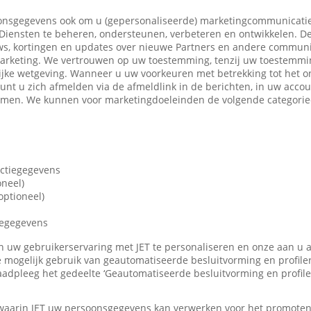
nsgegevens ook om u (gepersonaliseerde) marketingcommunicatie
iensten te beheren, ondersteunen, verbeteren en ontwikkelen. De
ws, kortingen en updates over nieuwe Partners en andere communi
marketing. We vertrouwen op uw toestemming, tenzij uw toestemming
ijke wetgeving. Wanneer u uw voorkeuren met betrekking tot het o
 kunt u zich afmelden via de afmeldlink in de berichten, in uw accou
nemen. We kunnen voor marketingdoeleinden de volgende categori
actiegegevens
oneel)
ptioneel)
iegegevens
len uw gebruikerservaring met JET te personaliseren en onze aan u
 mogelijk gebruik van geautomatiseerde besluitvorming en profile
adpleeg het gedeelte ‘Geautomatiseerde besluitvorming en profile
 waarin JET uw persoonsgegevens kan verwerken voor het promote