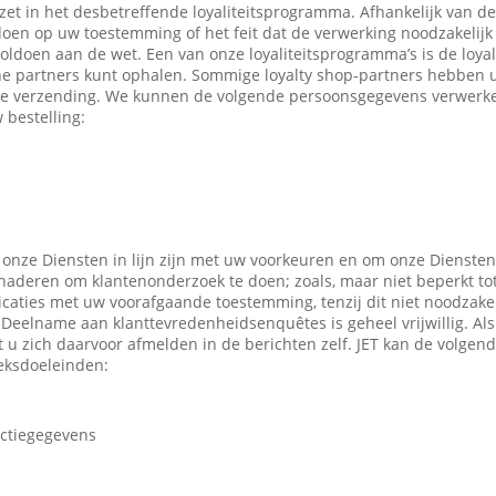
ezet in het desbetreffende loyaliteitsprogramma. Afhankelijk van 
en op uw toestemming of het feit dat de verwerking noodzakelijk 
oldoen aan de wet. Een van onze loyaliteitsprogramma’s is de loyal
ne partners kunt ophalen. Sommige loyalty shop-partners hebben
e verzending. We kunnen de volgende persoonsgegevens verwerken
 bestelling:
 onze Diensten in lijn zijn met uw voorkeuren en om onze Diensten
enaderen om klantenonderzoek te doen; zoals, maar niet beperkt to
caties met uw voorafgaande toestemming, tenzij dit niet noodzakeli
 Deelname aan klanttevredenheidsenquêtes is geheel vrijwillig. Al
t u zich daarvoor afmelden in de berichten zelf. JET kan de volge
eksdoeleinden:
actiegegevens