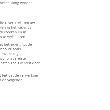
 beschikking worden
ie u verstrekt om uw
len in het kader van
derzoeken en in
n te verbeteren.
t betrekking tot de
inhoud’ zoals
 inzake digitale
n/of om vereiste
sten zoals vereist door
feit dat de verwerking
n de volgende